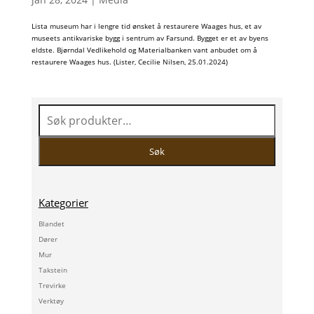
Lista museum har i lengre tid ønsket å restaurere Waages hus, et av
museets antikvariske bygg i sentrum av Farsund. Bygget er et av byens
eldste. Bjørndal Vedlikehold og Materialbanken vant anbudet om å
restaurere Waages hus. (Lister, Cecilie Nilsen, 25.01.2024)
Søk
etter:
Søk
Kategorier
Blandet
Dører
Mur
Takstein
Trevirke
Verktøy