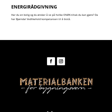
ENERGIRÅDGIVNING
Har du en bolig og du ønsker å se på hvilke ENØK-tiltak du kan gjøre?
Da
har Bjørndal Vedlikehold kompetansen til å bistå.