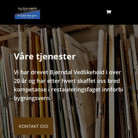
Våre tjenester
Vi har drevet Bjørndal Vedlikehold i over
20 år og har etter hvert skaffet oss bred
kompetanse i restaureringsfaget innforbi
bygningsvern.
KONTAKT OSS