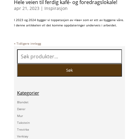
Hele veien til ferdig kafé- og foredragslokale!
apr 21, 2023
|
Inspirasjon
I 2023 og 2024 bygger vi toppetasjen av «løa» som er ett av byggene våre.
I denne artikkelen vil det komme oppdateringer underveis i arbeidet.
« Tidligere innlegg
Søk
etter:
Søk
Kategorier
Blandet
Dører
Mur
Takstein
Trevirke
Verktøy