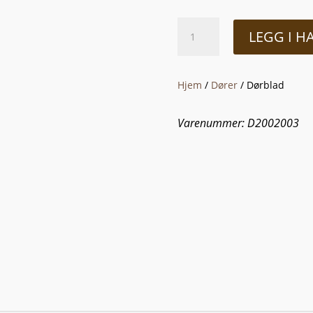
Dørblad
LEGG I 
antall
Hjem
/
Dører
/ Dørblad
Varenummer: D2002003